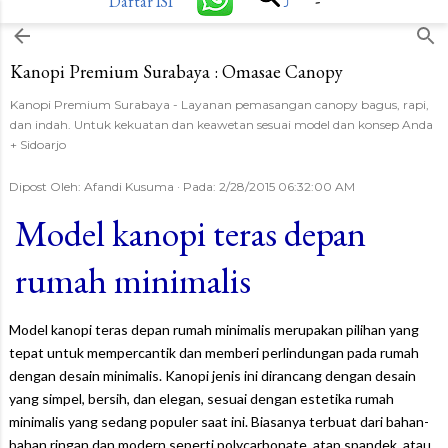
-
Daftar ISI
⤴
Langsung ke konten utama
Kanopi Premium Surabaya : Omasae Canopy
Kanopi Premium Surabaya - Layanan pemasangan canopy bagus, rapi,
dan indah. Untuk kekuatan dan keawetan sesuai model dan konsep Anda
+ Sidoarjo
Dipost Oleh:
Afandi Kusuma
Pada:
2/28/2015 06:32:00 AM
Model kanopi teras depan
rumah minimalis
Model kanopi teras depan rumah minimalis merupakan pilihan yang
tepat untuk mempercantik dan memberi perlindungan pada rumah
dengan desain minimalis. Kanopi jenis ini dirancang dengan desain
yang simpel, bersih, dan elegan, sesuai dengan estetika rumah
minimalis yang sedang populer saat ini. Biasanya terbuat dari bahan-
bahan ringan dan modern seperti polycarbonate, atap spandek, atau