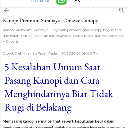
-
Daftar ISI
⤴
Langsung ke konten utama
Kanopi Premium Surabaya : Omasae Canopy
Kanopi Premium Surabaya - Layanan pemasangan canopy bagus, rapi,
dan indah. Untuk kekuatan dan keawetan sesuai model dan konsep Anda
+ Sidoarjo
Dipost Oleh:
Amnan Faza
Pada:
4/14/2026 07:09:00 PM
5 Kesalahan Umum Saat
Pasang Kanopi dan Cara
Menghindarinya Biar Tidak
Rugi di Belakang
Memasang kanopi sering terlihat seperti keputusan kecil dalam
pembangunan atau renovasi, padahal dampaknya bisa cukup besar ke