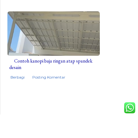
Contoh kanopi baja ringan atap spandek
desain
Berbagi
Posting Komentar
Didukung oleh:
Tenda suwur
-
OmaSae
-
Blogger
-
Furniture
Omasae
-
Mitra JayaSteel
-
Air Omasae
-
Bengkel LAS