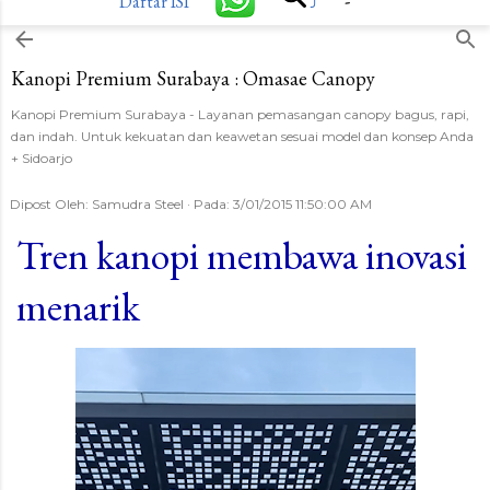
-
Daftar ISI
⤴
Langsung ke konten utama
Kanopi Premium Surabaya : Omasae Canopy
Kanopi Premium Surabaya - Layanan pemasangan canopy bagus, rapi,
dan indah. Untuk kekuatan dan keawetan sesuai model dan konsep Anda
+ Sidoarjo
Dipost Oleh:
Samudra Steel
Pada:
3/01/2015 11:50:00 AM
Tren kanopi membawa inovasi
menarik