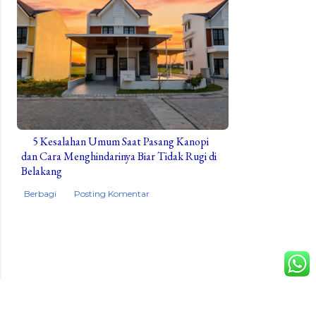
5 Kesalahan Umum Saat Pasang Kanopi
dan Cara Menghindarinya Biar Tidak Rugi di
Belakang
Berbagi
Posting Komentar
Didukung oleh:
Tenda suwur
-
OmaSae
-
Blogger
-
Furniture