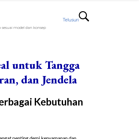
Telusuri
 sesuai model dan konsep
eal untuk Tangga
an, dan Jendela
Berbagai Kebutuhan
sangat penting demi kenyamanan dan