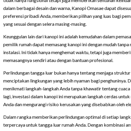
tidak hanya fungsional tetapi juga memberikan sentuhan keinda
dalam berbagai desain dan warna, Kanopi Omasae dapat disesua
preferensi pribadi Anda, memberikan pilihan yang luas bagi pe
yang sesuai dengan selera masing-masing.
Keunggulan lain dari kanopi ini adalah kemudahan dalam pemasa
pemilik rumah dapat memasang kanopi ini dengan mudah tanpa 
instalasi. Ini tidak hanya menghemat waktu, tetapi juga memberi
memasangnya sendiri atau dengan bantuan profesional.
Perlindungan tangga luar bukan hanya tentang menjaga struktur f
menciptakan lingkungan yang lebih nyaman bagi penghuninya.
menikmati langkah-langkah Anda tanpa khawatir tentang cuaca e
lagi, investasi dalam kanopi ini merupakan langkah cerdas unt
Anda dan mengurangi risiko kerusakan yang disebabkan oleh el
Dalam rangka memberikan perlindungan optimal di setiap langka
terpercaya untuk tangga luar rumah Anda. Dengan kombinasi antar