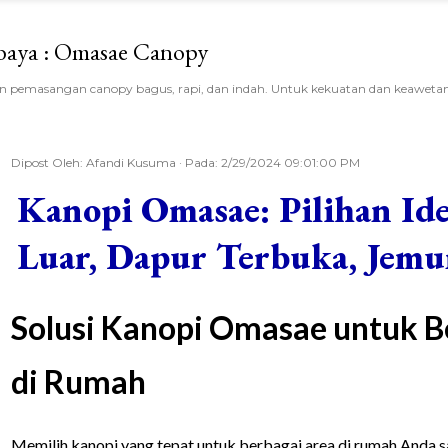
Langsung ke konten utama
baya : Omasae Canopy
 pemasangan canopy bagus, rapi, dan indah. Untuk kekuatan dan keawetan
Dipost Oleh:
Afandi Kusuma
Pada:
2/29/2024 09:01:00 PM
Kanopi Omasae: Pilihan Id
Luar, Dapur Terbuka, Jemur
Solusi Kanopi Omasae untuk 
di Rumah
Memilih kanopi yang tepat untuk berbagai area di rumah Anda 